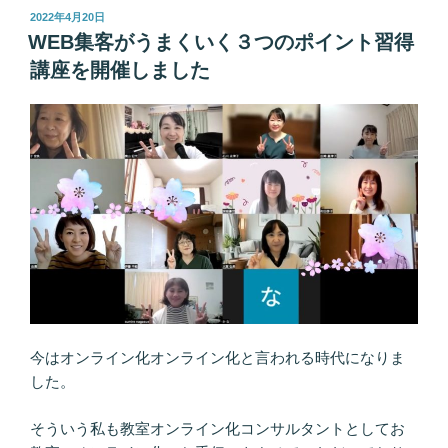
投
2022年4月20日
稿
WEB集客がうまくいく３つのポイント習得
日:
講座を開催しました
今はオンライン化オンライン化と言われる時代になりま
した。
そういう私も教室オンライン化コンサルタントとしてお