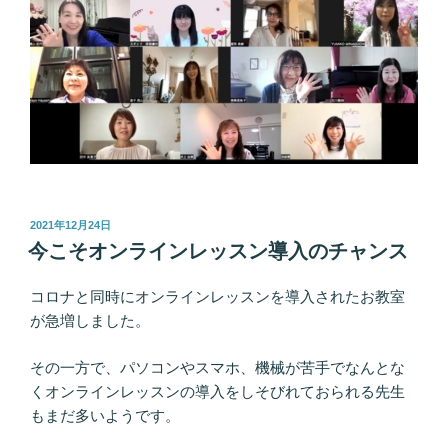
投
2021年12月24日
稿
今こそオンラインレッスン導入のチャンス
日:
コロナと同時にオンラインレッスンを導入されたお教室
が急増しました。
その一方で、パソコンやスマホ、機械が苦手でなんとな
くオンラインレッスンの導入をしそびれておられる先生
もまだ多いようです。