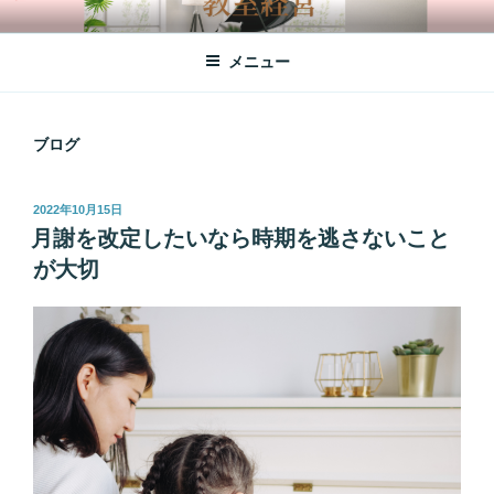
コ
オンラインレッスン
ご自宅にいながらピアノレッスン♪
ン
メニュー
テ
ン
ツ
へ
ブログ
ス
キ
投
2022年10月15日
ッ
稿
月謝を改定したいなら時期を逃さないこと
プ
日:
が大切