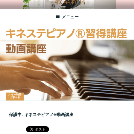
コ
オンラインレッスン
ご自宅にいながらピアノレッスン♪
ン
メニュー
テ
ン
ツ
へ
ス
キ
ッ
プ
保護中: キネステピアノ®︎動画講座